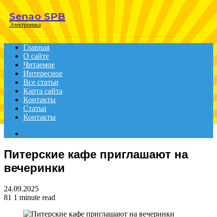
Menu
Senao SPB
Электроника
Главная
О сайте
Читаемое
Интересное
Все статьи
Карта сайта
Контакты
Статьи
Контакты
Search
for
Питерские кафе приглашают на
вечеринки
24.09.2025
81
1 minute read