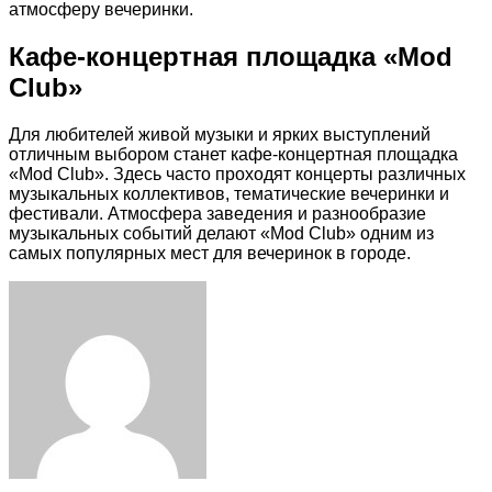
атмосферу вечеринки.
Кафе-концертная площадка «Mod
Club»
Для любителей живой музыки и ярких выступлений
отличным выбором станет кафе-концертная площадка
«Mod Club». Здесь часто проходят концерты различных
музыкальных коллективов, тематические вечеринки и
фестивали. Атмосфера заведения и разнообразие
музыкальных событий делают «Mod Club» одним из
самых популярных мест для вечеринок в городе.
Facebook
Twitter
LinkedIn
Tumblr
Pinterest
Reddit
VKontakte
Odnoklassniki
Skype
WhatsApp
Telegram
Viber
Share
Print
via
Email