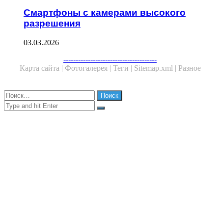
Смартфоны с камерами высокого
разрешения
03.03.2026
Facebook
Twitter
WhatsApp
Telegram
--------------------------------------
Карта сайта |
Фотогалерея |
Теги |
Sitemap.xml |
Разное
Close
Найти:
Close
Search
for