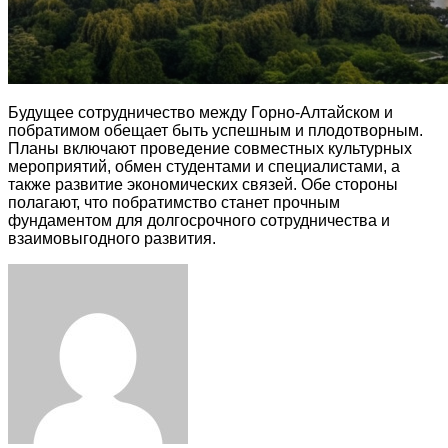
Будущее сотрудничество между Горно-Алтайском и
побратимом обещает быть успешным и плодотворным.
Планы включают проведение совместных культурных
мероприятий, обмен студентами и специалистами, а
также развитие экономических связей. Обе стороны
полагают, что побратимство станет прочным
фундаментом для долгосрочного сотрудничества и
взаимовыгодного развития.
Facebook
Twitter
LinkedIn
Tumblr
Pinterest
Reddit
VKontakte
Odnoklassniki
Skype
WhatsApp
Telegram
Viber
Share
Print
via
Email