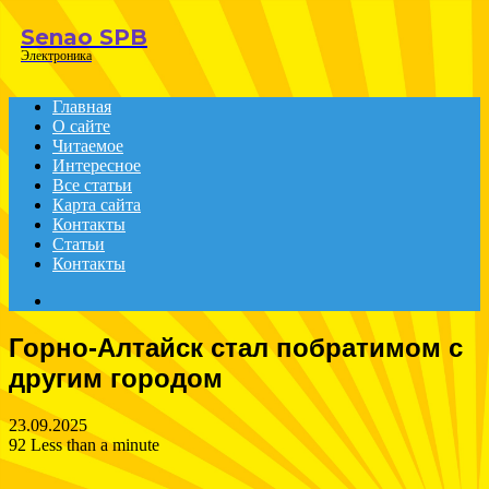
Menu
Senao SPB
Электроника
Главная
О сайте
Читаемое
Интересное
Все статьи
Карта сайта
Контакты
Статьи
Контакты
Search
for
Горно-Алтайск стал побратимом с
другим городом
23.09.2025
92
Less than a minute